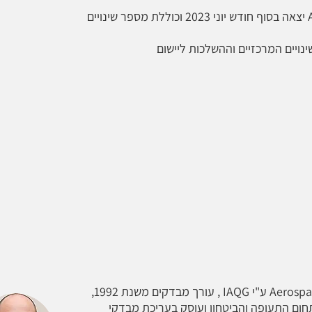
המהדורה השלישית של התקן AS9102C יצאה בסוף חודש יוני 2023 וכוללת מספר שינויים
ויים המרכזיים וההשלכות ליישום
עורך מבדקים מוסמך (AA) Aerospace Auditor ע"י IAQG , עורך מבדקים משנת 1992,
חום התעופה והביטחון ועוסק בעריכת מבדקי