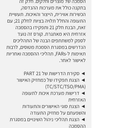
הסמכה של מוצרים וחלקים. חלק זה
בתקנה כולל את מערכות ההנדסה,
הכשירות אווירית, הייצור והאיכות. תעשיית
התעופה והחלל תלויה בציות לחלק 21; עם
זאת, הבנת חלק 21 ותפקידו בהסמכה
אזרחית היא מאתגרת. קורס זה נועד
לספק למשתתפים הבנה של התהליכים
הנדרשים במסגרת הסמכת מטוסים, לרבות
תאימות ל-FARs, תהליכי ההסמכה ואחריות
לאישור לאחר.
◄ סקירת הדרישות של PART 21
◄ הצגת תפקידו של כמחזיק האישור
(TC/STC/TSO/PMA)
◄ דרישות מערכת איכות לתעופה
האזרחית
◄ הצגת סוגי האישורים והתעודות
והשפעתם על מחזיק התעודה
◄ הצגת תהליכי ניהול השינויים במסגרת
ההסמכה